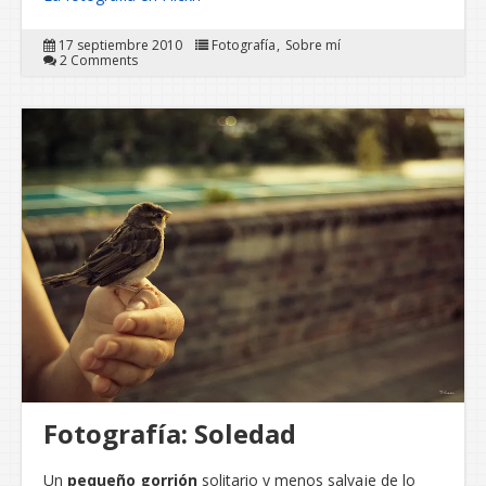
17 septiembre 2010
Fotografía
Sobre mí
2 Comments
Fotografía: Soledad
Un
pequeño gorrión
solitario y menos salvaje de lo