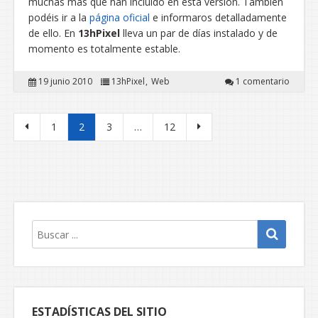
muchas mas que han incluido en esta versión. También
podéis ir a la
página oficial
e informaros detalladamente
de ello. En
13hPixel
lleva un par de días instalado y de
momento es totalmente estable.
19 junio 2010
13hPixel
Web
1 comentario
Paginación de entradas
1
2
3
…
12
ESTADÍSTICAS DEL SITIO