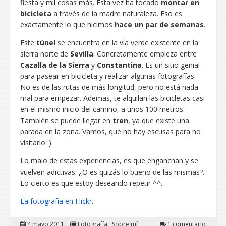
fiesta y mil cosas más. Esta vez ha tocado
montar en
bicicleta
a través de la madre naturaleza. Eso es
exactamente lo que hicimos
hace un par de semanas
.
Este
túnel
se encuentra en la vía verde existente en la
sierra norte de
Sevilla
. Concretamente empieza entre
Cazalla de la Sierra
y
Constantina
. Es un sitio genial
para pasear en bicicleta y realizar algunas fotografías.
No es de las rutas de más longitud, pero no está nada
mal para empezar. Ademas, te alquilan las bicicletas casi
en el mismo inicio del camino, a unos 100 metros.
También se puede llegar en
tren
, ya que existe una
parada en la zona. Vamos, que no hay escusas para no
visitarlo :).
Lo malo de estas experiencias, es que enganchan y se
vuelven adictivas. ¿O es quizás lo bueno de las mismas?.
Lo cierto es que estoy deseando repetir ^^.
La fotografía en Flickr
.
4 mayo 2011
Fotografía
Sobre mí
1 comentario