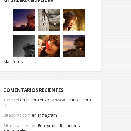
MI GALERÍA EN FLICKR
Más fotos
COMENTARIOS RECIENTES
13hPixel
en
El comienzo -> www.13hPixel.com
<-
Bitacoras.com
en
Instagram
Bitacoras.com
en
Fotografía: Recuerdos
atemporales