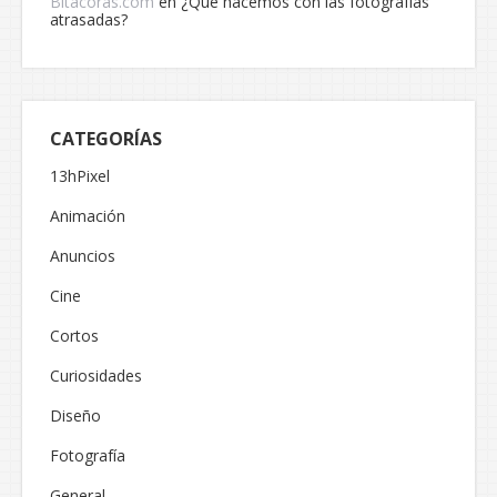
Bitacoras.com
en
¿Qué hacemos con las fotografías
atrasadas?
CATEGORÍAS
13hPixel
Animación
Anuncios
Cine
Cortos
Curiosidades
Diseño
Fotografía
General