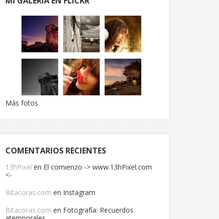
MI GALERÍA EN FLICKR
Más fotos
COMENTARIOS RECIENTES
13hPixel
en
El comienzo -> www.13hPixel.com
<-
Bitacoras.com
en
Instagram
Bitacoras.com
en
Fotografía: Recuerdos
atemporales