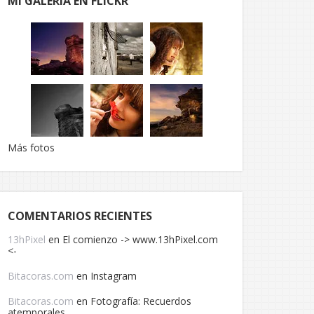
MI GALERÍA EN FLICKR
Más fotos
COMENTARIOS RECIENTES
13hPixel
en
El comienzo -> www.13hPixel.com
<-
Bitacoras.com
en
Instagram
Bitacoras.com
en
Fotografía: Recuerdos
atemporales