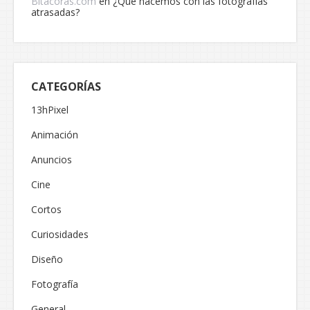
Bitacoras.com
en
¿Qué hacemos con las fotografías
atrasadas?
CATEGORÍAS
13hPixel
Animación
Anuncios
Cine
Cortos
Curiosidades
Diseño
Fotografía
General