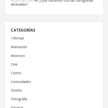
Bitacoras.com
en
¿Qué hacemos con las fotografías
atrasadas?
CATEGORÍAS
13hPixel
Animación
Anuncios
Cine
Cortos
Curiosidades
Diseño
Fotografía
General