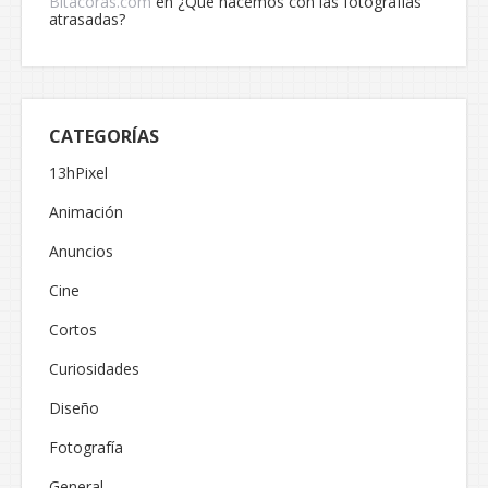
Bitacoras.com
en
¿Qué hacemos con las fotografías
atrasadas?
CATEGORÍAS
13hPixel
Animación
Anuncios
Cine
Cortos
Curiosidades
Diseño
Fotografía
General