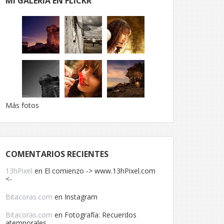
MI GALERÍA EN FLICKR
Más fotos
COMENTARIOS RECIENTES
13hPixel
en
El comienzo -> www.13hPixel.com
<-
Bitacoras.com
en
Instagram
Bitacoras.com
en
Fotografía: Recuerdos
atemporales