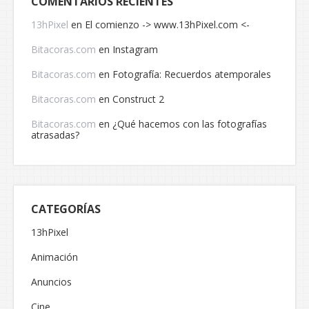
COMENTARIOS RECIENTES
13hPixel
en
El comienzo -> www.13hPixel.com <-
Bitacoras.com
en
Instagram
Bitacoras.com
en
Fotografía: Recuerdos atemporales
Bitacoras.com
en
Construct 2
Bitacoras.com
en
¿Qué hacemos con las fotografías
atrasadas?
CATEGORÍAS
13hPixel
Animación
Anuncios
Cine