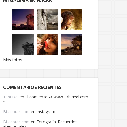
MI GALERÍA EN FLICKR
Más fotos
COMENTARIOS RECIENTES
13hPixel
en
El comienzo -> www.13hPixel.com
<-
Bitacoras.com
en
Instagram
Bitacoras.com
en
Fotografía: Recuerdos
atemporales