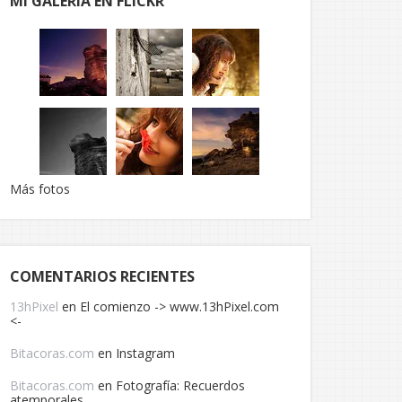
MI GALERÍA EN FLICKR
Más fotos
COMENTARIOS RECIENTES
13hPixel
en
El comienzo -> www.13hPixel.com
<-
Bitacoras.com
en
Instagram
Bitacoras.com
en
Fotografía: Recuerdos
atemporales