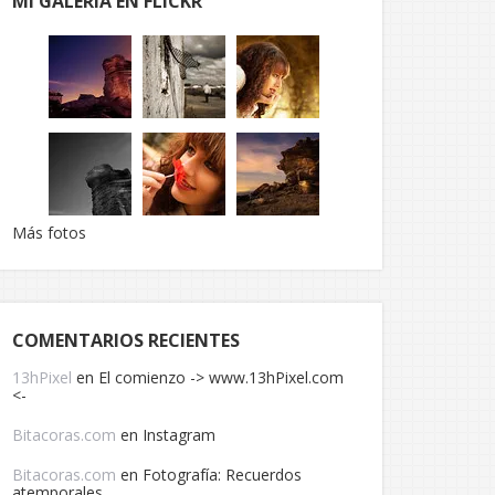
MI GALERÍA EN FLICKR
Más fotos
COMENTARIOS RECIENTES
13hPixel
en
El comienzo -> www.13hPixel.com
<-
Bitacoras.com
en
Instagram
Bitacoras.com
en
Fotografía: Recuerdos
atemporales