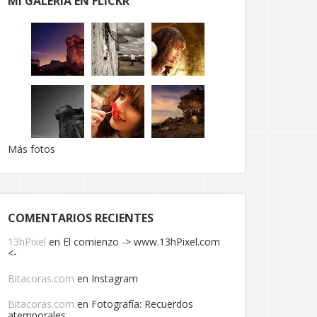
MI GALERÍA EN FLICKR
Más fotos
COMENTARIOS RECIENTES
13hPixel
en
El comienzo -> www.13hPixel.com
<-
Bitacoras.com
en
Instagram
Bitacoras.com
en
Fotografía: Recuerdos
atemporales