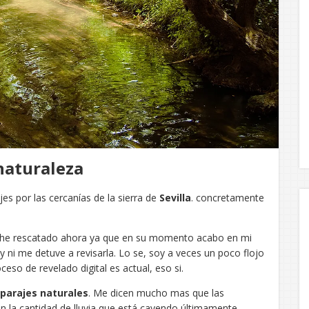
naturaleza
jes por las cercanías de la sierra de
Sevilla
. concretamente
.
a he rescatado ahora ya que en su momento acabo en mi
y ni me detuve a revisarla. Lo se, soy a veces un poco flojo
eso de revelado digital es actual, eso si.
 parajes naturales
. Me dicen mucho mas que las
n la cantidad de lluvia que está cayendo últimamente,